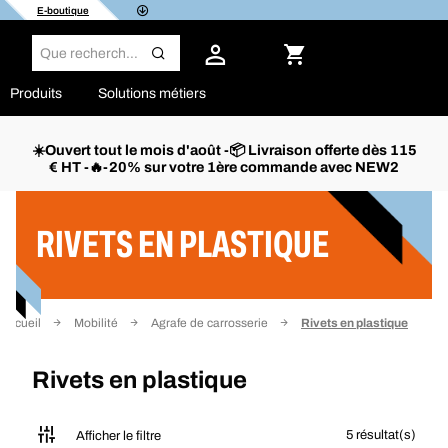
E-boutique
Produits
Solutions métiers
☀️Ouvert tout le mois d'août -📦 Livraison offerte dès 115
€ HT -🔥-20% sur votre 1ère commande avec NEW2
Filtrer
RIVETS EN PLASTIQUE
Accueil
Mobilité
Agrafe de carrosserie
Rivets en plastique
Rivets en plastique
5 résultat(s)
Afficher le filtre