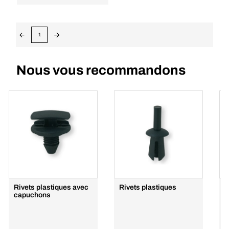
1
Nous vous recommandons
Rivets plastiques avec
Rivets plastiques
R
capuchons
a