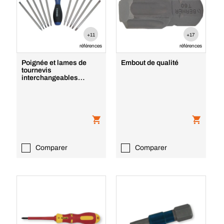
+11
+17
références
références
Poignée et lames de
Embout de qualité
tournevis
interchangeables
télescopiques
Comparer
Comparer