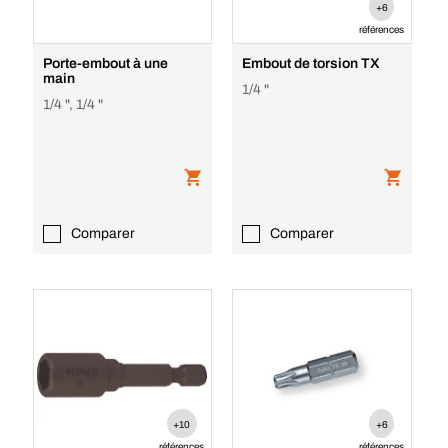
+6
références
Porte-embout à une
Embout de torsion TX
main
1/4 "
1/4 ", 1/4 "
Comparer
Comparer
+10
+6
références
références