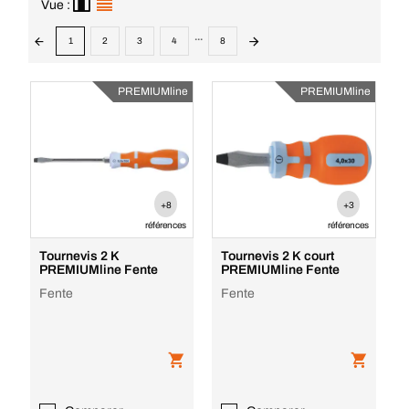
Vue :
...
1
2
3
4
8
PREMIUMline
PREMIUMline
+8
+3
références
références
Tournevis 2 K
Tournevis 2 K court
PREMIUMline Fente
PREMIUMline Fente
Fente
Fente