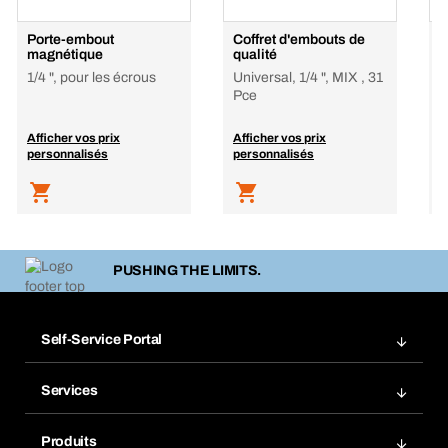
Porte-embout
Coffret d'embouts de
T
magnétique
qualité
m
1/4 ", pour les écrous
Universal, 1/4 ", MIX , 31
F
Pce
Afficher vos prix
Afficher vos prix
A
personnalisés
personnalisés
p
PUSHING THE LIMITS.
Self-Service Portal
Commandes
Services
Factures
Rangement atelier Bera Modul
Favoris
Produits