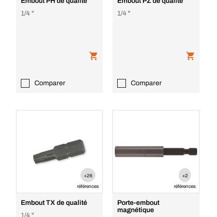
Embout PH de qualité
Embout PZ de qualité
1/4 "
1/4 "
Comparer
Comparer
+26
+2
références
références
Embout TX de qualité
Porte-embout
magnétique
1/4 "