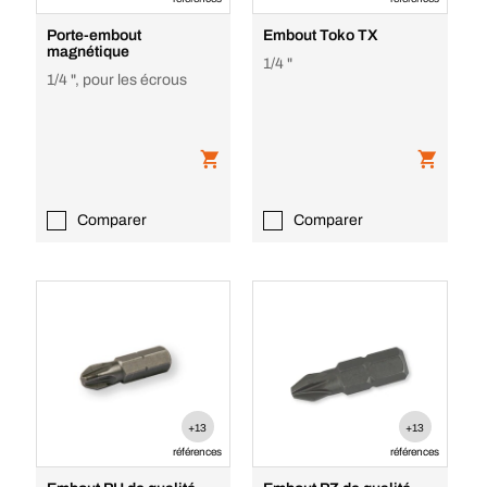
Porte-embout
Embout Toko TX
magnétique
1/4 "
1/4 ", pour les écrous
Comparer
Comparer
+13
+13
références
références