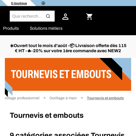
E-boutique
Produits
Solutions métiers
☀️Ouvert tout le mois d'août -📦 Livraison offerte dès 115
€ HT -🔥-20% sur votre 1ère commande avec NEW2
Filtrer
TOURNEVIS ET EMBOUTS
Outillage professionnel
Outillage à main
Tournevis et embouts
Tournevis et embouts
9 catégories associées
Tournevis