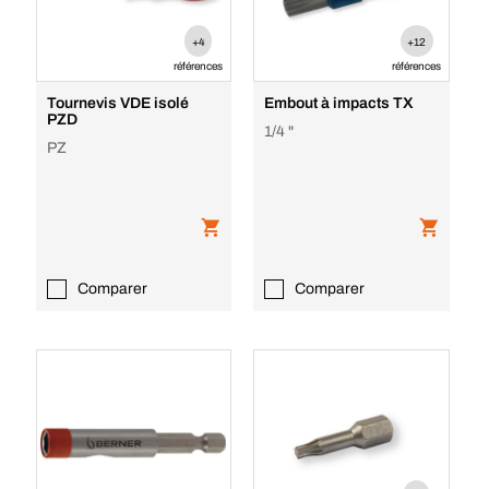
+4
+12
références
références
Tournevis VDE isolé
Embout à impacts TX
PZD
1/4 "
PZ
Comparer
Comparer