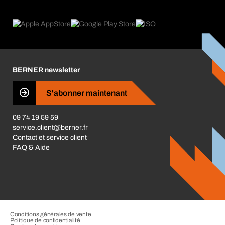
eProcurement
Ce que nous offrons
Conformité des produits
Guides de choix
Ce qui nous motive
Application Mobile
Responsabilité sociétale d'entreprise
Catégories produits
Carrières
BERNER newsletter
Les magasins BERNER
Presse
S'abonner maintenant
Business Conduct
09 74 19 59 59
service.client@berner.fr
Contact et service client
FAQ & Aide
Conditions générales de vente
Politique de confidentialité