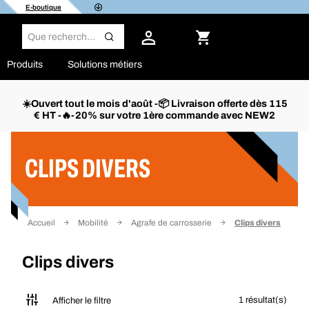
E-boutique
Produits
Solutions métiers
☀️Ouvert tout le mois d'août -📦 Livraison offerte dès 115
€ HT -🔥-20% sur votre 1ère commande avec NEW2
Filtrer
CLIPS DIVERS
Accueil
Mobilité
Agrafe de carrosserie
Clips divers
Clips divers
1 résultat(s)
Afficher le filtre