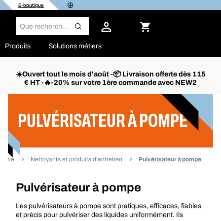
E-boutique
Produits
Solutions métiers
☀️Ouvert tout le mois d'août -📦 Livraison offerte dès 115
€ HT -🔥-20% sur votre 1ère commande avec NEW2
Filtrer
PULVÉRISATEUR À POMPE
himie
Nettoyants et produits d'entretien
Pulvérisateur à pompe
Pulvérisateur à pompe
Les pulvérisateurs à pompe sont pratiques, efficaces, fiables
et précis pour pulvériser des liquides uniformément. Ils