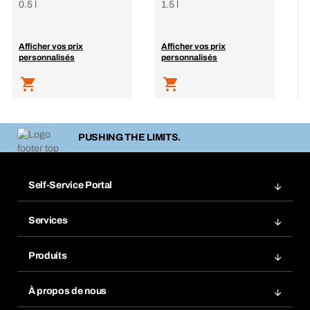
0.5 l
1.5 l
5
Afficher vos prix
Afficher vos prix
A
personnalisés
personnalisés
p
PUSHING THE LIMITS.
Self-Service Portal
Commandes
Services
Factures
Rangement atelier Bera Modul
Favoris
Produits
Scanner de code barre
Commande automatique
Produits innovants
Gestion des risques chimiques
À propos de nous
Retour & Réclamation
Solutions métiers