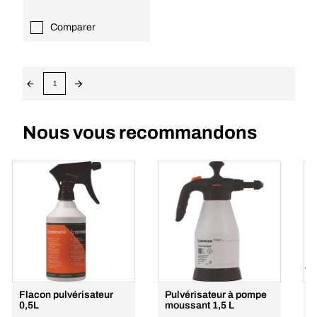
Comparer
1
Nous vous recommandons
Flacon pulvérisateur
Pulvérisateur à pompe
P
0,5L
moussant 1,5 L
à