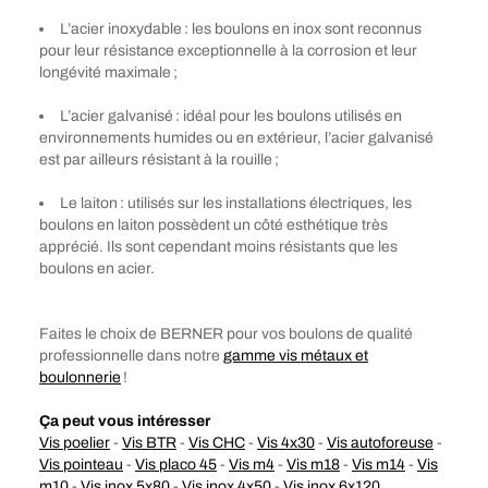
L’acier inoxydable : les boulons en inox sont reconnus
pour leur résistance exceptionnelle à la corrosion et leur
longévité maximale ;
L’acier galvanisé : idéal pour les boulons utilisés en
environnements humides ou en extérieur, l’acier galvanisé
est par ailleurs résistant à la rouille ;
Le laiton : utilisés sur les installations électriques, les
boulons en laiton possèdent un côté esthétique très
apprécié. Ils sont cependant moins résistants que les
boulons en acier.
Faites le choix de BERNER pour vos boulons de qualité
professionnelle dans notre
gamme vis métaux et
boulonnerie
!
Ça peut vous intéresser
Vis poelier
-
Vis BTR
-
Vis CHC
-
Vis 4x30
-
Vis autoforeuse
-
Vis pointeau
-
Vis placo 45
-
Vis m4
-
Vis m18
-
Vis m14
-
Vis
m10
-
Vis inox 5x80
-
Vis inox 4x50
-
Vis inox 6x120