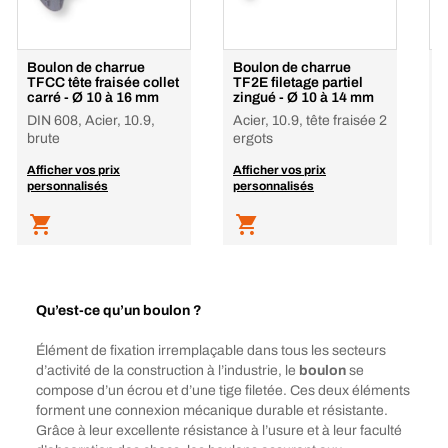
Boulon de charrue
Boulon de charrue
B
TFCC tête fraisée collet
TF2E filetage partiel
h
carré - Ø 10 à 16 mm
zingué - Ø 10 à 14 mm
A
DIN 608, Acier, 10.9,
Acier, 10.9, tête fraisée 2
c
brute
ergots
A
Afficher vos prix
Afficher vos prix
p
personnalisés
personnalisés
Qu’est-ce qu’un boulon ?
Élément de fixation irremplaçable dans tous les secteurs
d’activité de la construction à l’industrie, le
boulon
se
compose d’un écrou et d’une tige filetée. Ces deux éléments
forment une connexion mécanique durable et résistante.
Grâce à leur excellente résistance à l’usure et à leur faculté