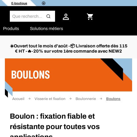
E-boutique
Produits
Solutions métiers
☀️Ouvert tout le mois d'août -📦 Livraison offerte dès 115
€ HT -🔥-20% sur votre 1ère commande avec NEW2
Filtrer
BOULONS
Accueil
Visserie et fixation
Boulonnerie
Boulons
Boulon : fixation fiable et
résistante pour toutes vos