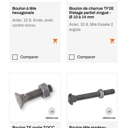
Boulon à tête
Boulon de charrue TF2E
hexagonale
filetage partiel zingué -
Ø 10 à 14 mm
Acier, 12.9, brute, avec
Acier, 10.9, tête fraisée 2
contre-écrou
ergots
Comparer
Comparer
+4
+4
références
références
Boulon TF ovale TOCC
Boulon tête marteau