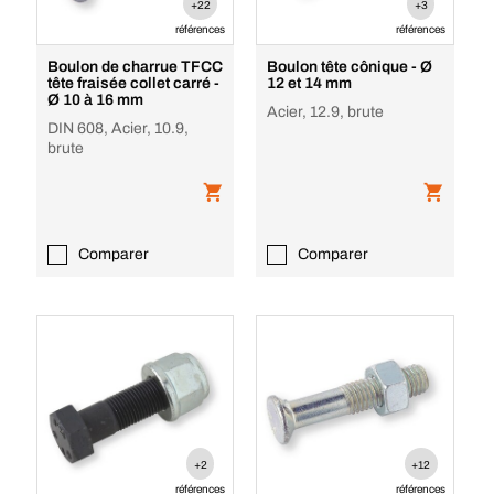
+22
+3
références
références
Boulon de charrue TFCC
Boulon tête cônique - Ø
tête fraisée collet carré -
12 et 14 mm
Ø 10 à 16 mm
Acier, 12.9, brute
DIN 608, Acier, 10.9,
brute
Comparer
Comparer
+2
+12
références
références