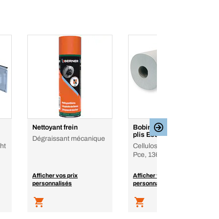
Nettoyant frein
Bobine d'essuyage 2
plis Ecolabel - 2 pièces
Dégraissant mécanique
ht
Cellulose fraîche, 700
Pce, 136 m
Afficher vos prix
Afficher vos prix
personnalisés
personnalisés