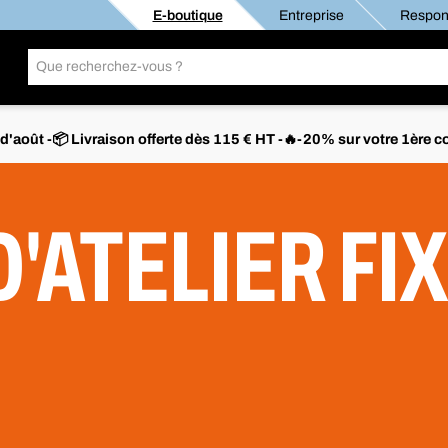
E-boutique
Entreprise
Respons
s d'août -📦 Livraison offerte dès 115 € HT -🔥-20% sur votre 1è
D'ATELIER FI