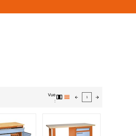
Vue
1
: