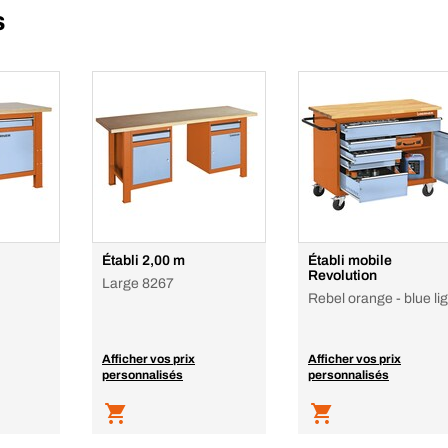
s
Établi 2,00 m
Établi mobile
Revolution
Large 8267
Rebel orange - blue lig
Afficher vos prix
Afficher vos prix
personnalisés
personnalisés