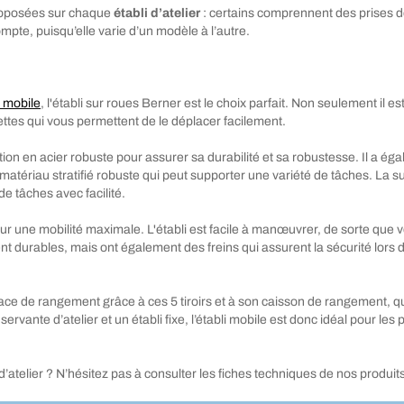
proposées sur chaque
établi d’atelier
: certains comprennent des prises de
mpte, puisqu’elle varie d’un modèle à l’autre.
r mobile
, l'établi sur roues Berner est le choix parfait. Non seulement il
ettes qui vous permettent de le déplacer facilement.
tion en acier robuste pour assurer sa durabilité et sa robustesse. Il a ég
d'un matériau stratifié robuste qui peut supporter une variété de tâches.
e tâches avec facilité.
our une mobilité maximale. L'établi est facile à manœuvrer, de sorte que 
durables, mais ont également des freins qui assurent la sécurité lors de l
ce de rangement grâce à ces 5 tiroirs et à son caisson de rangement, qui
ervante d’atelier et un établi fixe, l’établi mobile est donc idéal pour l
’atelier ? N’hésitez pas à consulter les fiches techniques de nos produit