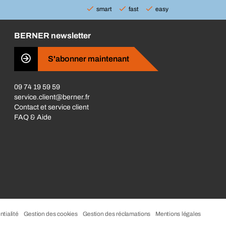
smart
fast
easy
BERNER newsletter
S'abonner maintenant
09 74 19 59 59
service.client@berner.fr
Contact et service client
FAQ & Aide
ntialité
Gestion des cookies
Gestion des réclamations
Mentions légales