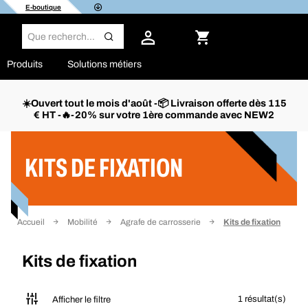
E-boutique
Produits
Solutions métiers
☀️Ouvert tout le mois d'août -📦 Livraison offerte dès 115
€ HT -🔥-20% sur votre 1ère commande avec NEW2
Filtrer
KITS DE FIXATION
Accueil
Mobilité
Agrafe de carrosserie
Kits de fixation
Kits de fixation
1 résultat(s)
Afficher le filtre