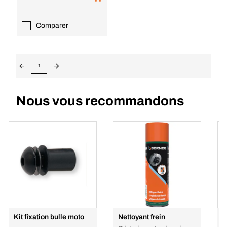
Comparer
1
Nous vous recommandons
Kit fixation bulle moto
Nettoyant frein
L
p