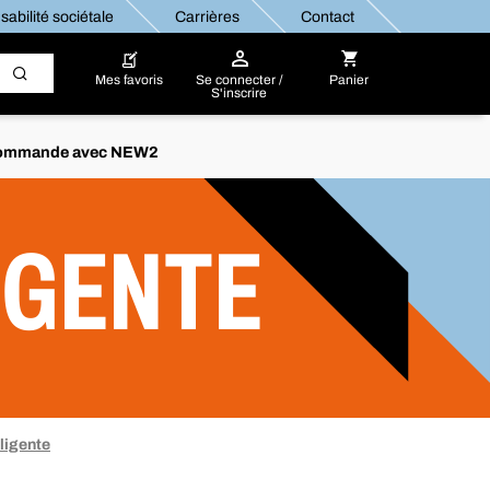
abilité sociétale
Carrières
Contact
Mes favoris
Se connecter /
Panier
S'inscrire
re commande avec NEW2
IGENTE
ligente