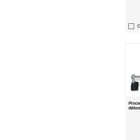
C
Pince
débos