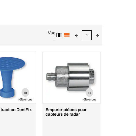
Vue
1
:
+8
+4
références
références
traction DentFix
Emporte-pièces pour
capteurs de radar