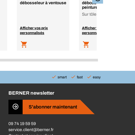
débosseleur à ventouse
débosselage sans
peinture DentFix
Sur tôle de 0 à +35 °C
Afficher vos prix
Afficher vos prix
personnalisés
personnalisés
smart
fast
easy
BERNER newsletter
S'abonner maintenant
09 74 19 59 59
service.client@berner.fr