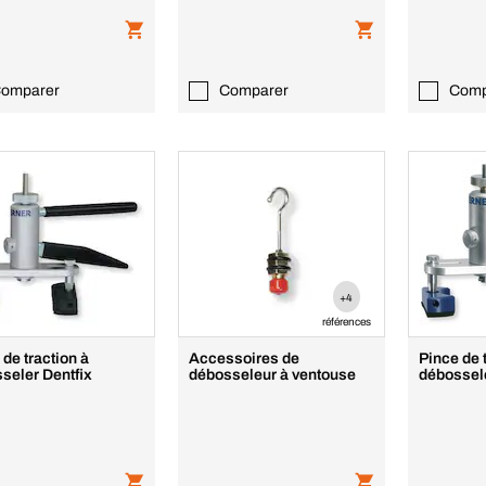
omparer
Comparer
Comp
+4
références
 de traction à
Accessoires de
Pince de 
seler Dentfix
débosseleur à ventouse
débossel