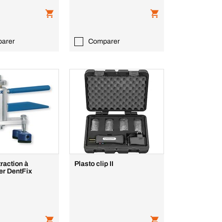
arer
Comparer
traction à
Plasto clip II
er DentFix