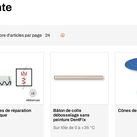
nte
re d'articles par page
24
+5
références
es de réparation
Bâton de colle
Cônes de 
ique
débosselage sans
peinture DentFix
Sur tôle de 0 à +35 °C