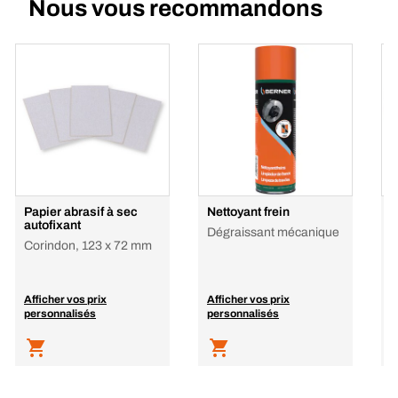
Nous vous recommandons
Papier abrasif à sec
Nettoyant frein
B
autofixant
p
Dégraissant mécanique
Corindon, 123 x 72 mm
C
P
Afficher vos prix
Afficher vos prix
A
personnalisés
personnalisés
p