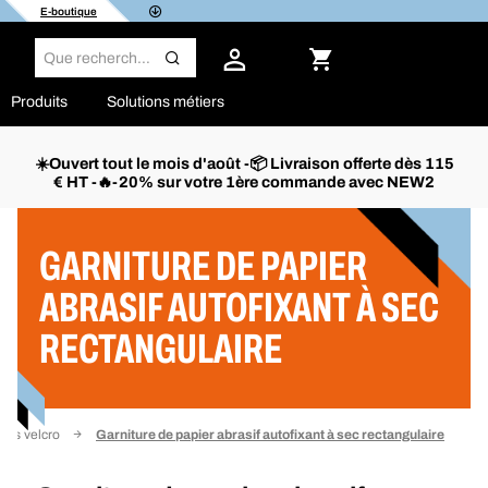
E-boutique
Produits
Solutions métiers
☀️Ouvert tout le mois d'août -📦 Livraison offerte dès 115
€ HT -🔥-20% sur votre 1ère commande avec NEW2
Filtrer
GARNITURE DE PAPIER
ABRASIF AUTOFIXANT À SEC
RECTANGULAIRE
sifs velcro
Garniture de papier abrasif autofixant à sec rectangulaire