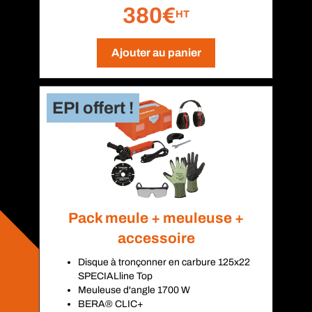
380€
HT
Ajouter au panier
Pack meule + meuleuse +
accessoire
Disque à tronçonner en carbure 125x22
SPECIALline Top
Meuleuse d'angle 1700 W
BERA® CLIC+