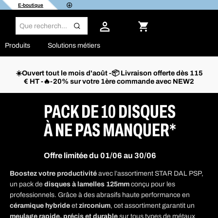
E-boutique
Produits
Solutions métiers
☀️Ouvert tout le mois d'août -📦 Livraison offerte dès 115
€ HT -🔥-20% sur votre 1ère commande avec NEW2
PACK DE 10 DISQUES
À NE PAS MANQUER*
Offre limitée du 01/06 au 30/06
Boostez votre productivité
avec l’assortiment STAR DAL PSP,
un pack de
disques à lamelles 125mm
conçu pour les
professionnels. Grâce à des abrasifs haute performance en
céramique hybride
et
zirconium
, cet assortiment garantit un
meulage rapide, précis et durable
sur tous types de métaux