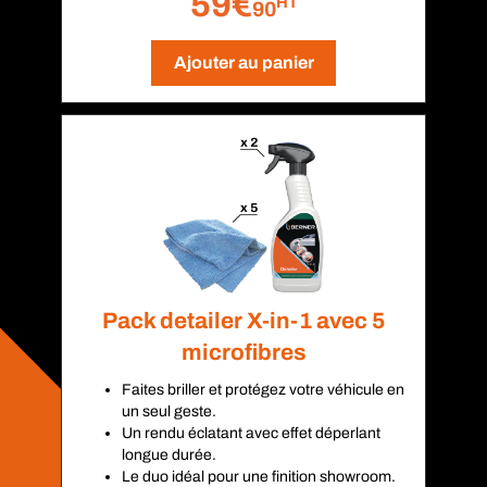
59€
HT
90
Ajouter au panier
Pack detailer X-in-1 avec 5
microfibres
Faites briller et protégez votre véhicule en
un seul geste.
Un rendu éclatant avec effet déperlant
longue durée.
Le duo idéal pour une finition showroom.