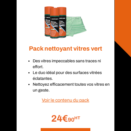
Pack nettoyant vitres vert
Des vitres impeccables sans traces ni
effort.
Le duo idéal pour des surfaces vitrées
éclatantes.
Nettoyez efficacement toutes vos vitres en
un geste.
Voir le contenu du pack
24€
HT
90