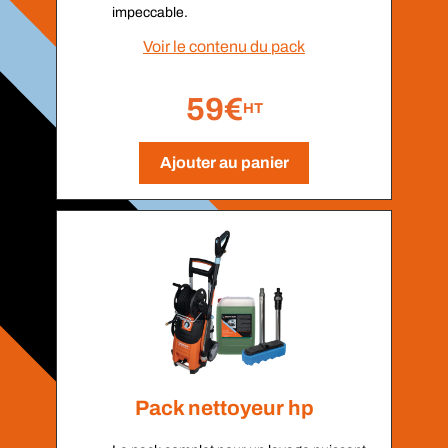
impeccable.
Voir le contenu du pack
59€
HT
Ajouter au panier
Pack nettoyeur hp