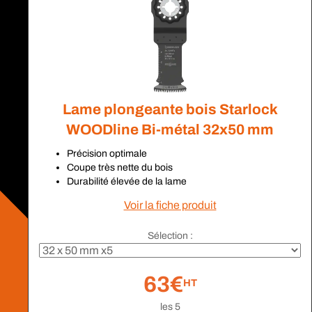
Lame plongeante bois Starlock
WOODline Bi-métal 32x50 mm
Précision optimale
Coupe très nette du bois
Durabilité élevée de la lame
Voir la fiche produit
Sélection :
63€
HT
les 5