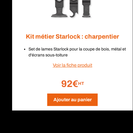
Kit métier Starlock : charpentier
Set de lames Starlock pour la coupe de bois, métal et
d'écrans sous-toiture
Voir la fiche produit
92€
HT
Ajouter au panier