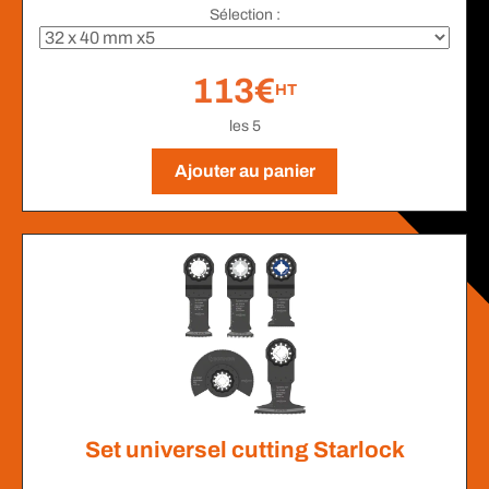
Sélection :
113€
HT
les 5
Ajouter au panier
Set universel cutting Starlock