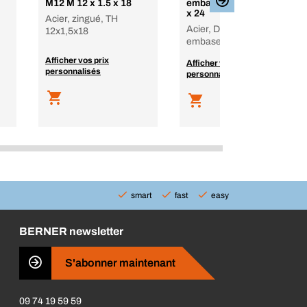
M12 M 12 x 1.5 x 18
embase M14 M 14 x 1.5
x 24
Acier, zingué, TH
Acier, Delta Protect, TH
12x1,5x18
embase 14x1,5x24
Afficher vos prix
Afficher vos prix
personnalisés
personnalisés
smart
fast
easy
BERNER newsletter
S'abonner maintenant
09 74 19 59 59