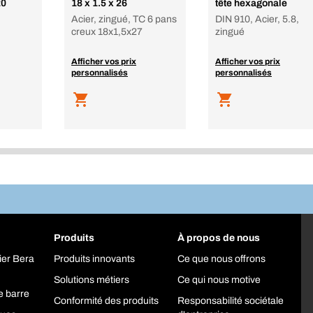
20
18 x 1.5 x 26
tête hexagonale
Acier, zingué, TC 6 pans
DIN 910, Acier, 5.8,
creux 18x1,5x27
zingué
Afficher vos prix
Afficher vos prix
personnalisés
personnalisés
Produits
À propos de nous
ier Bera
Produits innovants
Ce que nous offrons
Solutions métiers
Ce qui nous motive
e barre
Conformité des produits
Responsabilité sociétale