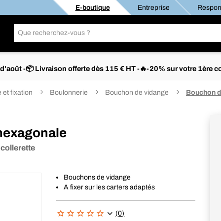
E-boutique
Entreprise
Respons
s d'août -📦 Livraison offerte dès 115 € HT -🔥-20% sur votre 1è
 et fixation
Boulonnerie
Bouchon de vidange
Bouchon d
 hexagonale
 collerette
Bouchons de vidange
A fixer sur les carters adaptés
(0)