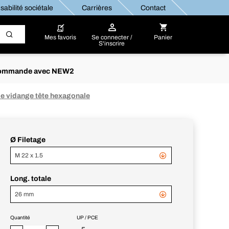
abilité sociétale
Carrières
Contact
Mes favoris
Se connecter /
Panier
S'inscrire
re commande avec NEW2
e vidange tête hexagonale
Ø Filetage
M 22 x 1.5
Long. totale
26 mm
Quantité
UP / PCE