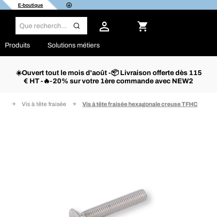
E-boutique
Produits
Solutions métiers
☀️Ouvert tout le mois d'août -📦 Livraison offerte dès 115
€ HT -🔥-20% sur votre 1ère commande avec NEW2
ie
Vis à tête fraisée
Vis à tête fraisée hexagonale creuse TFHC