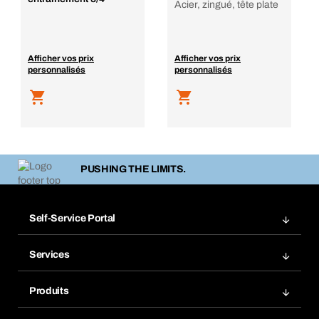
Acier, zingué, tête plate
Afficher vos prix
Afficher vos prix
personnalisés
personnalisés
PUSHING THE LIMITS.
Self-Service Portal
Commandes
Services
Factures
Rangement atelier Bera Modul
Favoris
Produits
Scanner de code barre
Commande automatique
Produits innovants