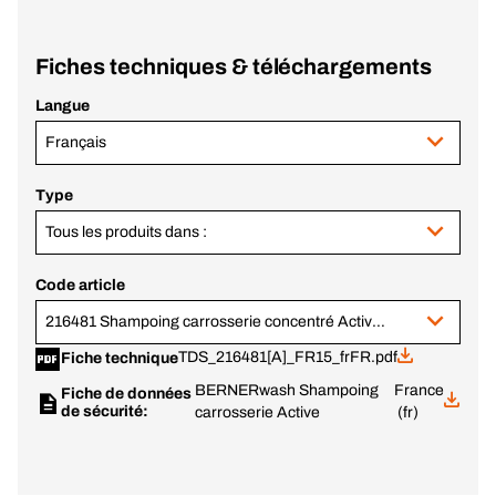
Fiches techniques & téléchargements
Langue
Français
Type
Tous les produits dans :
Code article
216481 Shampoing carrosserie concentré Active bidon 25L
TDS_216481[A]_FR15_frFR.pdf
Fiche technique
BERNERwash Shampoing
France
Fiche de données
de sécurité:
carrosserie Active
(fr)