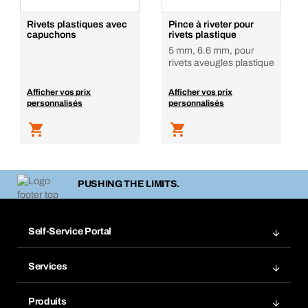
Rivets plastiques avec
Pince à riveter pour
capuchons
rivets plastique
5 mm, 6.6 mm, pour
rivets aveugles plastique
Afficher vos prix
Afficher vos prix
personnalisés
personnalisés
PUSHING THE LIMITS.
Self-Service Portal
Commandes
Services
Factures
Rangement atelier Bera Modul
Favoris
Produits