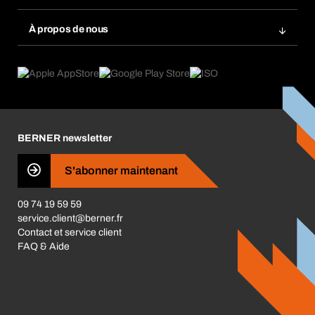
Scanner de code barre
Commande automatique
Produits innovants
Gestion des risques chimiques
À propos de nous
Retour & Réclamation
Solutions métiers
eProcurement
Ce que nous offrons
Conformité des produits
Guides de choix
Ce qui nous motive
Application Mobile
Responsabilité sociétale d'entreprise
Catégories produits
Carrières
BERNER newsletter
Les magasins BERNER
Presse
S'abonner maintenant
Business Conduct
09 74 19 59 59
service.client@berner.fr
Contact et service client
FAQ & Aide