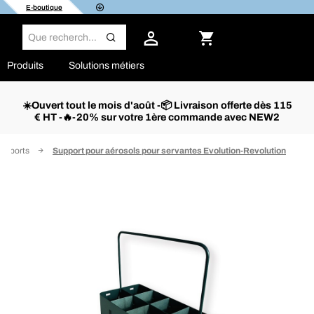
E-boutique
Produits
Solutions métiers
☀️Ouvert tout le mois d'août -📦 Livraison offerte dès 115
€ HT -🔥-20% sur votre 1ère commande avec NEW2
supports
Support pour aérosols pour servantes Evolution-Revolution