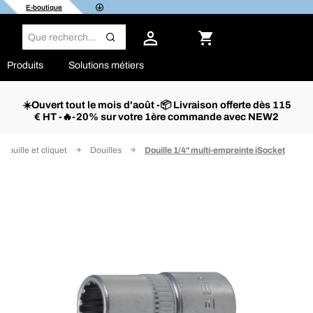
E-boutique
Produits
Solutions métiers
☀️Ouvert tout le mois d'août -📦 Livraison offerte dès 115
€ HT -🔥-20% sur votre 1ère commande avec NEW2
Douille et cliquet
Douilles
Douille 1/4" multi-empreinte iSocket