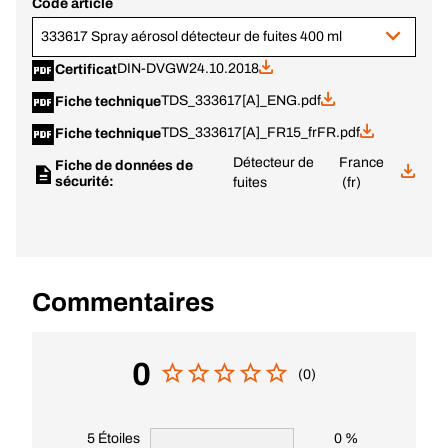
Code article
333617 Spray aérosol détecteur de fuites 400 ml
DIN-DVGW
24.10.2018
Certificat
TDS_333617[A]_ENG.pdf
Fiche technique
TDS_333617[A]_FR15_frFR.pdf
Fiche technique
Détecteur de
France
Fiche de données de
sécurité:
fuites
(fr)
Commentaires
0
(0)
5 Étoiles
0 %