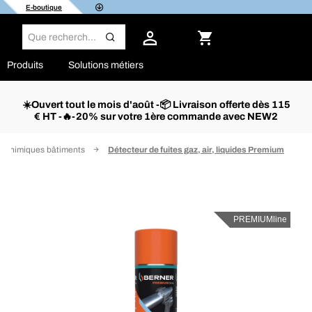
E-boutique
Produits
Solutions métiers
☀️Ouvert tout le mois d'août -📦 Livraison offerte dès 115
€ HT -🔥-20% sur votre 1ère commande avec NEW2
s chimiques bâtiments
Détecteur de fuites gaz, air, liquides Premium
PREMIUMline