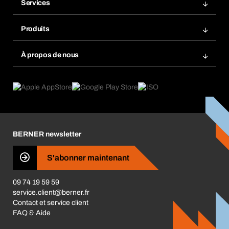
Services
Factures
Rangement atelier Bera Modul
Favoris
Produits
Scanner de code barre
Commande automatique
Produits innovants
Gestion des risques chimiques
À propos de nous
Retour & Réclamation
Solutions métiers
eProcurement
Ce que nous offrons
Conformité des produits
Guides de choix
Ce qui nous motive
Application Mobile
Responsabilité sociétale d'entreprise
Catégories produits
Carrières
BERNER newsletter
Les magasins BERNER
Presse
S'abonner maintenant
Business Conduct
09 74 19 59 59
service.client@berner.fr
Contact et service client
FAQ & Aide