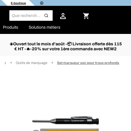
E-boutique
Produits
Solutions métiers
☀️Ouvert tout le mois d'août -📦 Livraison offerte dès 115
€ HT -🔥-20% sur votre 1ère commande avec NEW2
ique
Outils de marquage
Set marqueur sec pour trous profonds