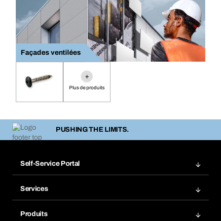
Façades ventilées
+
Plus de produits
PUSHING THE LIMITS.
Self-Service Portal
Commandes
Services
Factures
Rangement atelier Bera Modul
Favoris
Produits
Scanner de code barre