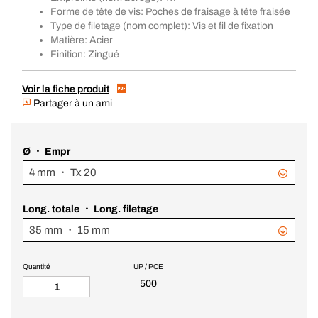
Forme de tête de vis: Poches de fraisage à tête fraisée
Type de filetage (nom complet): Vis et fil de fixation
Matière: Acier
Finition: Zingué
Voir la fiche produit
Partager à un ami
Ø ・ Empr
4 mm ・ Tx 20
Long. totale ・ Long. filetage
35 mm ・ 15 mm
Quantité
UP / PCE
500