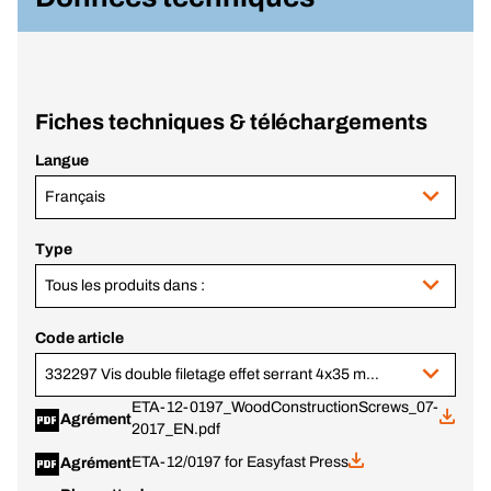
Fiches techniques & téléchargements
Langue
Français
Type
Tous les produits dans :
Code article
332297 Vis double filetage effet serrant 4x35 mm ZI TX20
ETA-12-0197_WoodConstructionScrews_07-
Agrément
2017_EN.pdf
ETA-12/0197 for Easyfast Press
Agrément