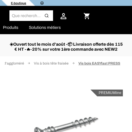
E-boutique
Produits
Solutions métiers
☀️Ouvert tout le mois d'août -📦 Livraison offerte dès 115
€ HT -🔥-20% sur votre 1ère commande avec NEW2
ux d'aggloméré
Vis à bois tête fraisée
Vis bois EASYfast PRESS
PREMIUMline