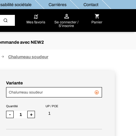
abilité sociétale
Carrières
Contact
Mes favoris
Se connecter /
Panier
S'inscrire
re commande avec NEW2
Chalumeau soudeur
Variante
Chalumeau soudeur
Quantité
UP / PCE
1
-
+