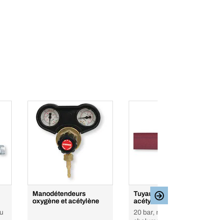
Manodétendeurs
Tuyau de sougage
oxygène et acétylène
acétylène
ou
20 bar, rouge, pour