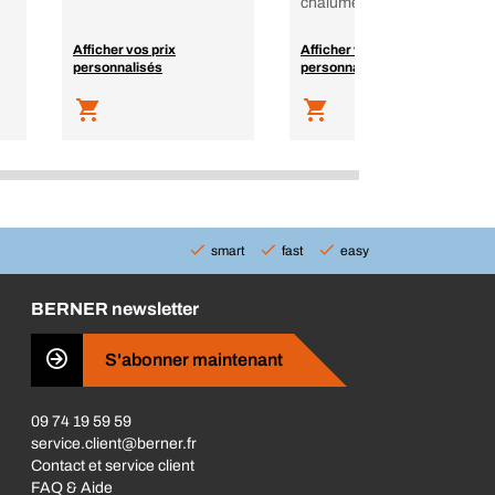
chalumeau
Afficher vos prix
Afficher vos prix
personnalisés
personnalisés
smart
fast
easy
BERNER newsletter
S'abonner maintenant
09 74 19 59 59
service.client@berner.fr
Contact et service client
FAQ & Aide