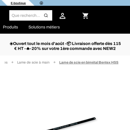
E-boutique
Produits
Solutions métiers
☀️Ouvert tout le mois d'août -📦 Livraison offerte dès 115
€ HT -🔥-20% sur votre 1ère commande avec NEW2
aires
Lame de scie à main
Lame de scie en bimétal Bentex HSS