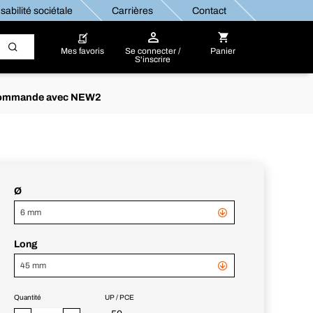
abilité sociétale
Carrières
Contact
Mes favoris
Se connecter /
Panier
S'inscrire
re commande avec NEW2
Ø
6 mm
Long
45 mm
Quantité
UP / PCE