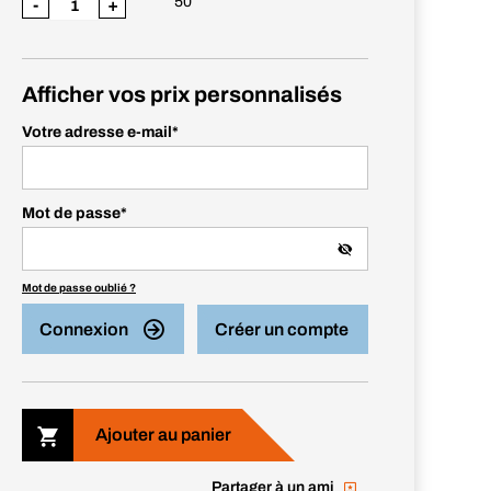
50
-
+
Afficher vos prix personnalisés
Votre adresse e-mail
*
Mot de passe
*
Mot de passe oublié ?
Connexion
Créer un compte
Ajouter au panier
Partager à un ami