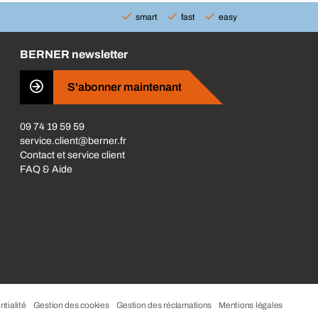
smart
fast
easy
BERNER newsletter
S'abonner maintenant
09 74 19 59 59
service.client@berner.fr
Contact et service client
FAQ & Aide
ntialité
Gestion des cookies
Gestion des réclamations
Mentions légales