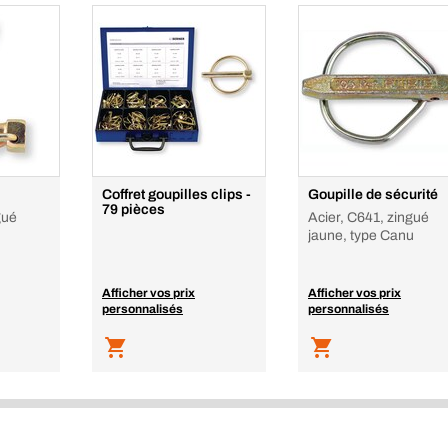
Coffret goupilles clips -
Goupille de sécurité
79 pièces
gué
Acier, C641, zingué
jaune, type Canu
Afficher vos prix
Afficher vos prix
personnalisés
personnalisés