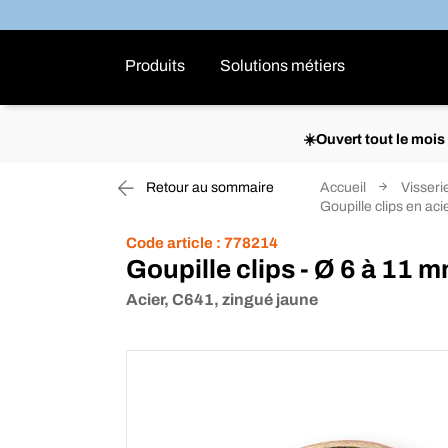
Produits
Solutions métiers
☀️Ouvert tout le moi
Retour au sommaire
Accueil
Visserie
Goupille clips en ac
Code article :
778214
Goupille clips - Ø 6 à 11 
Acier, C641, zingué jaune