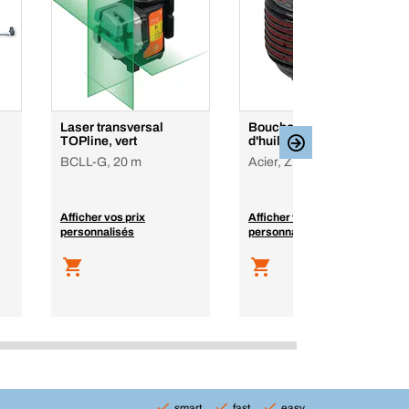
Laser transversal
Bouchon de vidange
TOPline, vert
d'huile
BCLL-G, 20 m
Acier, Zingué noir
Afficher vos prix
Afficher vos prix
personnalisés
personnalisés
smart
fast
easy