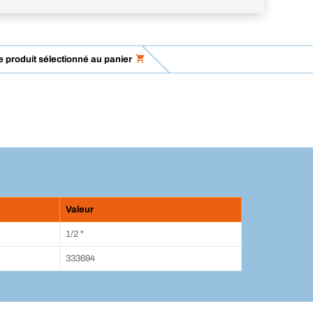
le produit sélectionné au panier
Valeur
1/2 "
333694