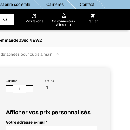
abilité sociétale
Carrières
Contact
Mes favoris
Se connecter /
Panier
S'inscrire
re commande avec NEW2
 détachées pour outils à main
Quantité
UP / PCE
1
-
+
Afficher vos prix personnalisés
Votre adresse e-mail
*