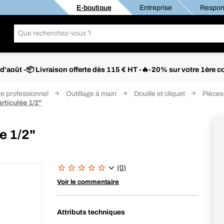
E-boutique
Entreprise
Respons
s d'août -📦 Livraison offerte dès 115 € HT -🔥-20% sur votre 1è
ge professionnel
Outillage à main
Douille et cliquet
Pièces
rticulée 1/2"
e 1/2"
(0)
Voir le commentaire
Attributs techniques