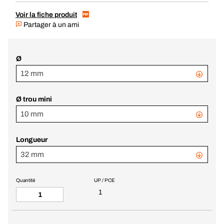
Voir la fiche produit
Partager à un ami
Ø
12 mm
Ø trou mini
10 mm
Longueur
32 mm
Quantité
UP / PCE
1