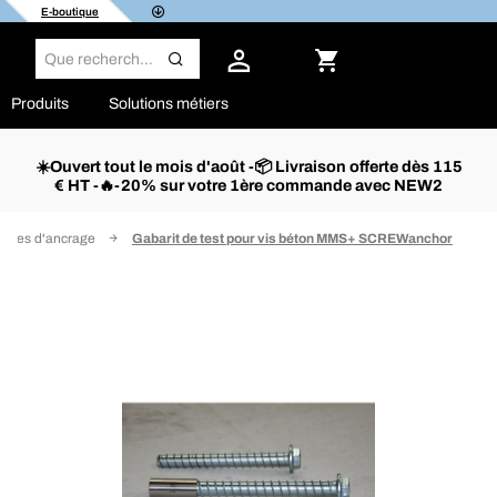
E-boutique
Produits
Solutions métiers
☀️Ouvert tout le mois d'août -📦 Livraison offerte dès 115
€ HT -🔥-20% sur votre 1ère commande avec NEW2
oires d'ancrage
Gabarit de test pour vis béton MMS+ SCREWanchor