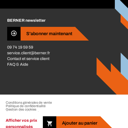
Responsabilité sociétale d'entreprise
Catégories produits
Carrières
BERNER newsletter
Les magasins BERNER
Presse
S'abonner maintenant
Business Conduct
09 74 19 59 59
service.client@berner.fr
Contact et service client
FAQ & Aide
Conditions générales de vente
Politique de confidentialité
Gestion des cookies
Gestion des réclamations
Mentions légales
Afficher vos prix
Ajouter au panier
personnalisés