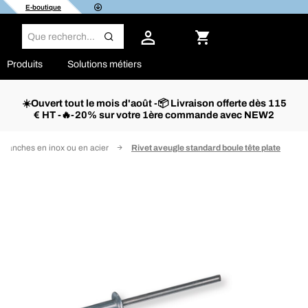
E-boutique
Produits
Solutions métiers
☀️Ouvert tout le mois d'août -📦 Livraison offerte dès 115
€ HT -🔥-20% sur votre 1ère commande avec NEW2
 étanches en inox ou en acier
Rivet aveugle standard boule tête plate