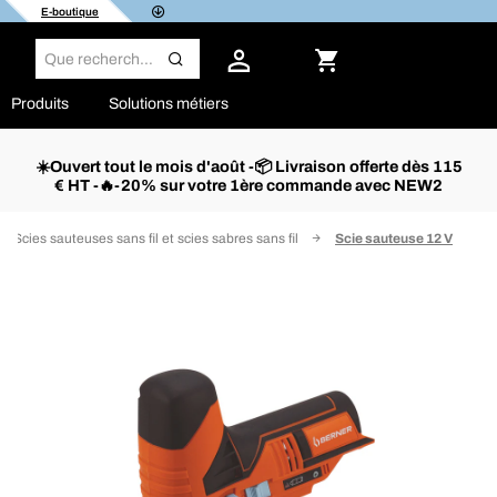
E-boutique
Produits
Solutions métiers
☀️Ouvert tout le mois d'août -📦 Livraison offerte dès 115
€ HT -🔥-20% sur votre 1ère commande avec NEW2
Scies sauteuses sans fil et scies sabres sans fil
Scie sauteuse 12 V