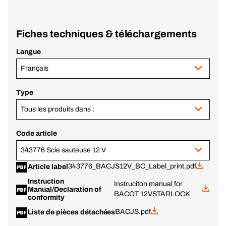
Fiches techniques & téléchargements
Langue
Français
Type
Tous les produits dans :
Code article
343776 Scie sauteuse 12 V
343776_BACJS12V_BC_Label_print.pdf
Article label
Instruction
Instruciton manual for
Manual/Declaration of
BACOT 12VSTARLOCK
conformity
BACJS.pdf
Liste de pièces détachées