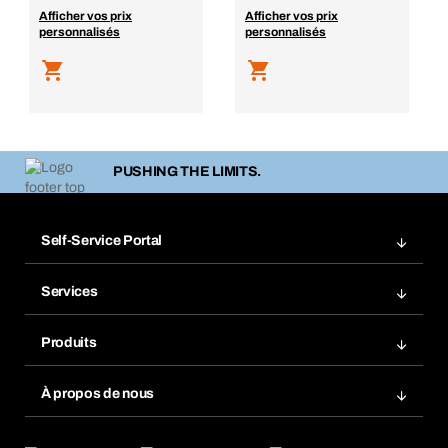
Afficher vos prix
Afficher vos prix
personnalisés
personnalisés
PUSHING THE LIMITS.
Self-Service Portal
Commandes
Services
Factures
Rangement atelier Bera Modul
Favoris
Produits
Scanner de code barre
Commande automatique
Produits innovants
Gestion des risques chimiques
À propos de nous
Retour & Réclamation
Solutions métiers
eProcurement
Ce que nous offrons
Conformité des produits