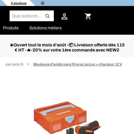
E-boutique
Produits
Solutions métiers
☀️Ouvert tout le mois d'août -📦 Livraison offerte dès 115
€ HT -🔥-20% sur votre 1ère commande avec NEW2
leuse sans fil
Meuleuse d'angle sans fil avec accus + chargeur 12 V