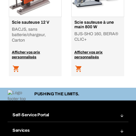
Scie sauteuse 12 V
Scie sauteuse à une
main 800 W
BACJS, sans
BJS-SHO 160, BERA®
batterie/chargeur,
CLIC+
Carton
Afficher vos prix
Afficher vos prix
personnalisés
personnalisés
PUSHING THE LIMITS.
Self-Service Portal
Commandes
Services
Factures