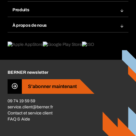
Rangement atelier Bera Modul
Favoris
Produits
Scanner de code barre
Commande automatique
Produits innovants
Gestion des risques chimiques
À propos de nous
Retour & Réclamation
Solutions métiers
eProcurement
Ce que nous offrons
Conformité des produits
Guides de choix
Ce qui nous motive
Application Mobile
Responsabilité sociétale d'entreprise
Catégories produits
Carrières
BERNER newsletter
Les magasins BERNER
Presse
S'abonner maintenant
Business Conduct
09 74 19 59 59
service.client@berner.fr
Contact et service client
FAQ & Aide