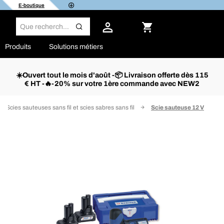
E-boutique
Produits
Solutions métiers
☀️Ouvert tout le mois d'août -📦 Livraison offerte dès 115
€ HT -🔥-20% sur votre 1ère commande avec NEW2
Scies sauteuses sans fil et scies sabres sans fil
Scie sauteuse 12 V