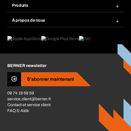
Favoris
Produits
Scanner de code barre
Commande automatique
Produits innovants
Gestion des risques chimiques
À propos de nous
Retour & Réclamation
Solutions métiers
eProcurement
Ce que nous offrons
Conformité des produits
Guides de choix
Ce qui nous motive
Application Mobile
Responsabilité sociétale d'entreprise
Catégories produits
Carrières
BERNER newsletter
Les magasins BERNER
Presse
S'abonner maintenant
Business Conduct
09 74 19 59 59
service.client@berner.fr
Contact et service client
FAQ & Aide