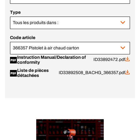
Type
Tous les produits dans :
Code article
366357 Pistolet à air chaud carton
Instruction Manual/Declaration of
ID33892472.pdf
conformity
Liste de pièces
ID33892508_BACHG_366357.pdf
détachées