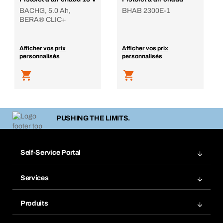
BACHG, 5.0 Ah,
BHAB 2300E-1
BERA® CLIC+
Afficher vos prix
Afficher vos prix
personnalisés
personnalisés
PUSHING THE LIMITS.
Self-Service Portal
Commandes
Services
Factures
Rangement atelier Bera Modul
Favoris
Produits
Scanner de code barre
Commande automatique
Produits innovants