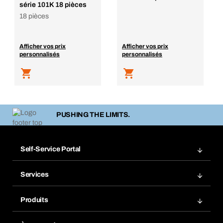
série 101K 18 pièces
18 pièces
Afficher vos prix
Afficher vos prix
personnalisés
personnalisés
PUSHING THE LIMITS.
Self-Service Portal
Commandes
Services
Factures
Rangement atelier Bera Modul
Favoris
Produits
Scanner de code barre
Commande automatique
Produits innovants
Gestion des risques chimiques