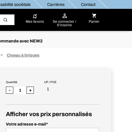
abilité sociétale
Carrières
Contact
Mes favoris
Se connecter /
Panier
S'inscrire
re commande avec NEW2
Ciseau à briques
Quantité
UP / PCE
1
-
+
Afficher vos prix personnalisés
Votre adresse e-mail
*