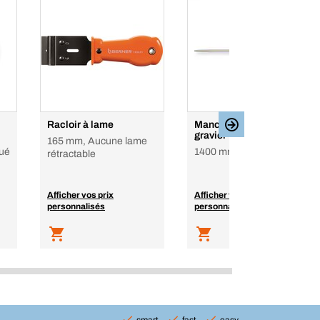
Racloir à lame
Manche pour râteau à
gravier
165 mm, Aucune lame
gué
1400 mm
rétractable
Afficher vos prix
Afficher vos prix
personnalisés
personnalisés
smart
fast
easy