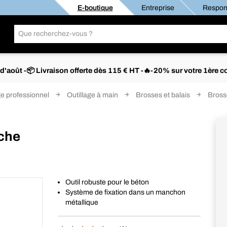
E-boutique
Entreprise
Respons
s d'août -📦 Livraison offerte dès 115 € HT -🔥-20% sur votre 1è
ge professionnel
Outillage à main
Brosses et balais
Bross
nche
Outil robuste pour le béton
Système de fixation dans un manchon
métallique