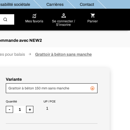
abilité sociétale
Carrières
Contact
Mes favoris
Se connecter /
Panier
S'inscrire
re commande avec NEW2
es pour balais
Grattoir à béton sans manche
Variante
Grattoir à béton 150 mm sans manche
Quantité
UP / PCE
1
-
+