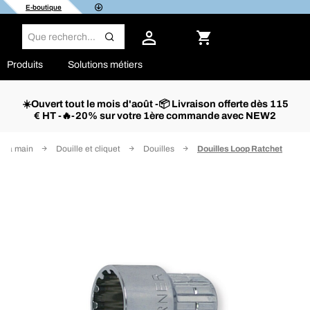
E-boutique
Produits
Solutions métiers
☀️Ouvert tout le mois d'août -📦 Livraison offerte dès 115
€ HT -🔥-20% sur votre 1ère commande avec NEW2
ge à main
Douille et cliquet
Douilles
Douilles Loop Ratchet