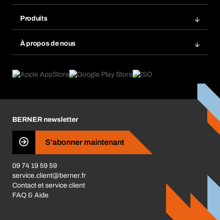
Rangement atelier Bera Modul
Favoris
Produits
Scanner de code barre
Commande automatique
Produits innovants
Gestion des risques chimiques
À propos de nous
Retour & Réclamation
Solutions métiers
eProcurement
Ce que nous offrons
Conformité des produits
Guides de choix
Ce qui nous motive
Application Mobile
Responsabilité sociétale d'entreprise
Catégories produits
Carrières
BERNER newsletter
Les magasins BERNER
Presse
S'abonner maintenant
Business Conduct
09 74 19 59 59
service.client@berner.fr
Contact et service client
FAQ & Aide