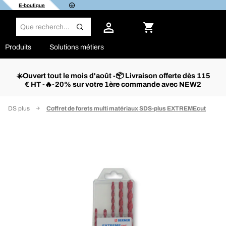
E-boutique
Produits
Solutions métiers
☀️Ouvert tout le mois d'août -📦 Livraison offerte dès 115
€ HT -🔥-20% sur votre 1ère commande avec NEW2
n SDS plus
Coffret de forets multi matériaux SDS-plus EXTREMEcut