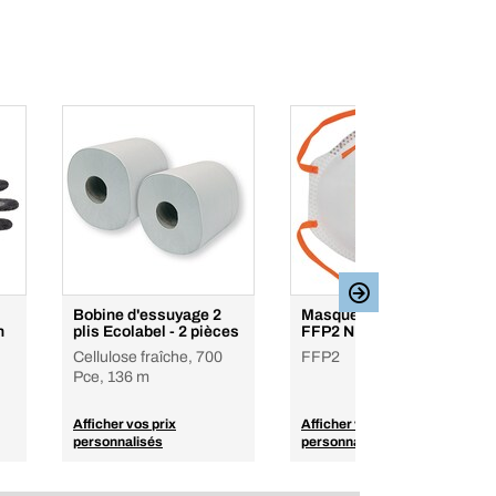
Bobine d'essuyage 2
Masque jetable à coque
n
plis Ecolabel - 2 pièces
FFP2 NR D
Cellulose fraîche, 700
FFP2
Pce, 136 m
Afficher vos prix
Afficher vos prix
personnalisés
personnalisés