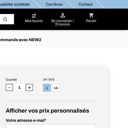
abilité sociétale
Carrières
Contact
Mes favoris
Se connecter /
Panier
S'inscrire
re commande avec NEW2
Quantité
UP / BTE
-
+
1
15
Afficher vos prix personnalisés
Votre adresse e-mail
*