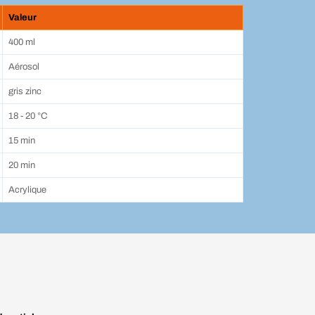
Valeur
400 ml
Aérosol
gris zinc
18 - 20 °C
15 min
20 min
Acrylique