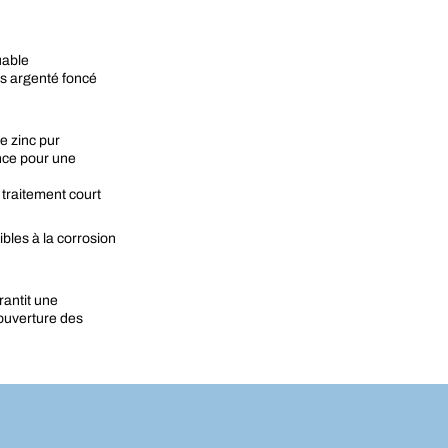
uable
is argenté foncé
e zinc pur
nce pour une
traitement court
bles à la corrosion
rantit une
ouverture des