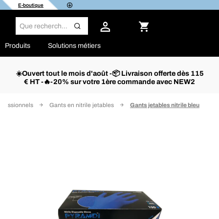
E-boutique
Produits
Solutions métiers
☀️Ouvert tout le mois d'août -📦 Livraison offerte dès 115
€ HT -🔥-20% sur votre 1ère commande avec NEW2
ofessionnels
Gants en nitrile jetables
Gants jetables nitrile bleu