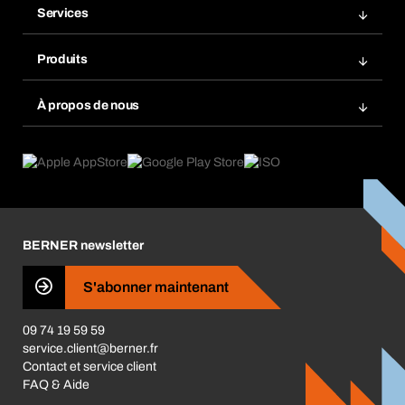
Services
Factures
Rangement atelier Bera Modul
Favoris
Produits
Scanner de code barre
Commande automatique
Produits innovants
Gestion des risques chimiques
À propos de nous
Retour & Réclamation
Solutions métiers
eProcurement
Ce que nous offrons
Conformité des produits
Guides de choix
Ce qui nous motive
Application Mobile
Responsabilité sociétale d'entreprise
Catégories produits
Carrières
BERNER newsletter
Les magasins BERNER
Presse
S'abonner maintenant
Business Conduct
09 74 19 59 59
service.client@berner.fr
Contact et service client
FAQ & Aide