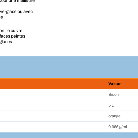
 pour une meilleure
lave-glace ou avec
se
on, le cuivre,
urfaces peintes
-glaces
Valeur
Bidon
5 L
orange
0,966 g/ml