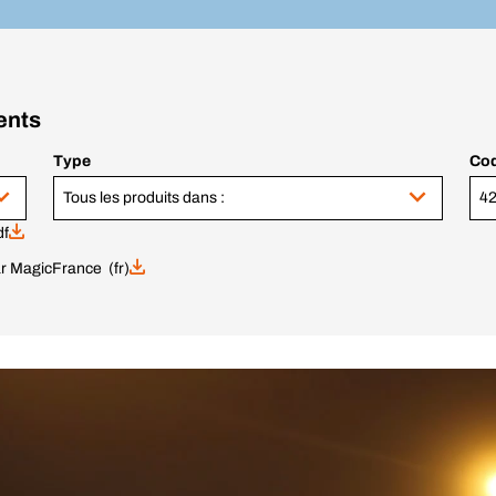
ents
Type
Cod
Tous les produits dans :
df
ar Magic
France (fr)