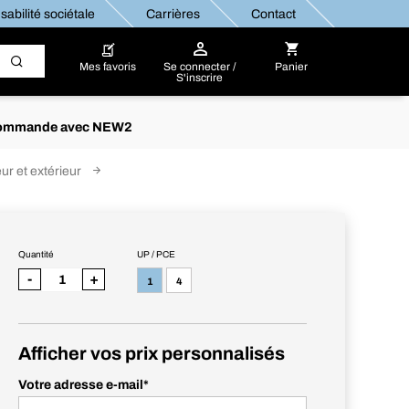
abilité sociétale
Carrières
Contact
Mes favoris
Se connecter /
Panier
S'inscrire
re commande avec NEW2
ur et extérieur
Quantité
UP / PCE
-
+
1
4
Afficher vos prix personnalisés
Votre adresse e-mail
*