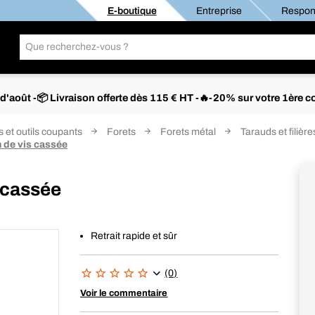
E-boutique
Entreprise
Respons
s d'août -📦 Livraison offerte dès 115 € HT -🔥-20% sur votre 1è
s et outils coupants
Forets
Forets métal
Tarauds et filière
n de vis cassée
s cassée
Retrait rapide et sûr
(0)
Voir le commentaire