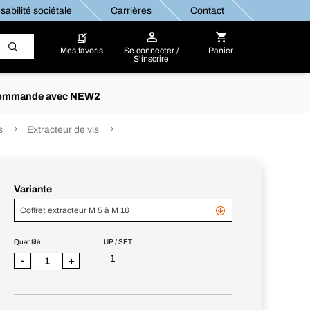
abilité sociétale
Carrières
Contact
Mes favoris
Se connecter /
Panier
S'inscrire
re commande avec NEW2
s
Extracteur de vis
Variante
Coffret extracteur M 5 à M 16
Quantité
UP / SET
1
-
+