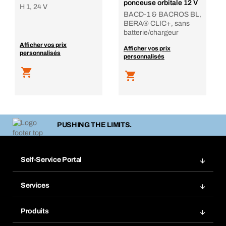
ponceuse orbitale 12 V
H 1, 24 V
BACD-1 & BACROS BL,
BERA® CLIC+, sans
batterie/chargeur
Afficher vos prix
Afficher vos prix
personnalisés
personnalisés
PUSHING THE LIMITS.
Self-Service Portal
Commandes
Services
Factures
Rangement atelier Bera Modul
Favoris
Produits
Scanner de code barre
Commande automatique