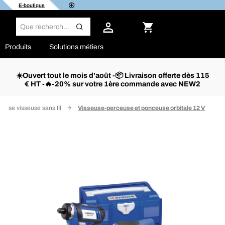
E-boutique
Produits
Solutions métiers
☀️Ouvert tout le mois d'août -📦 Livraison offerte dès 115
€ HT -🔥-20% sur votre 1ère commande avec NEW2
ceuse visseuse sans fil
Visseuse-perceuse et ponceuse orbitale 12 V