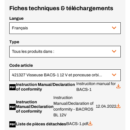
Fiches techniques & téléchargements
Langue
Français
Type
Tous les produits dans :
Code article
421327 Visseuse BACS-1 12 V et ponceuse orbitale BACROS BL 12 V, BC+
Instruciton manual for
Instruction Manual/Declaration
of conformity
BACS-1
Instruction
Instruction
Manual/Declaration of
12.04.2022
Manual/Declaration
conformity - BACROS
of conformity
BL 12V
BACS-1.pdf
Liste de pièces détachées