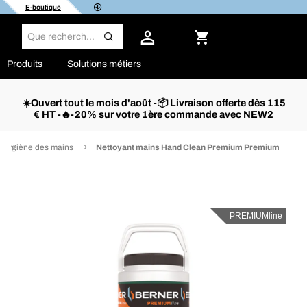
E-boutique
Produits
Solutions métiers
☀️Ouvert tout le mois d'août -📦 Livraison offerte dès 115
€ HT -🔥-20% sur votre 1ère commande avec NEW2
l’hygiène des mains
Nettoyant mains Hand Clean Premium Premium
PREMIUMline