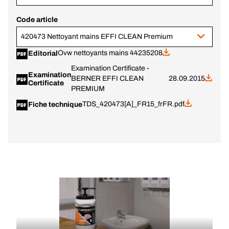
Code article
420473 Nettoyant mains EFFI CLEAN Premium
Ovw nettoyants mains 44235208
Editorial
Examination Certificate -
Examination
BERNER EFFI CLEAN
28.09.2015
Certificate
PREMIUM
TDS_420473[A]_FR15_frFR.pdf
Fiche technique