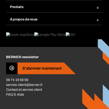
Rangement atelier Bera Modul
Favoris
Produits
Scanner de code barre
Commande automatique
Produits innovants
Gestion des risques chimiques
À propos de nous
Retour & Réclamation
Solutions métiers
eProcurement
Ce que nous offrons
Conformité des produits
Guides de choix
Ce qui nous motive
Application Mobile
Responsabilité sociétale d'entreprise
Catégories produits
Carrières
BERNER newsletter
Les magasins BERNER
Presse
S'abonner maintenant
Business Conduct
09 74 19 59 59
service.client@berner.fr
Contact et service client
FAQ & Aide