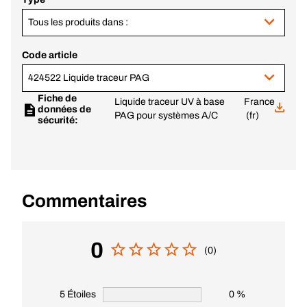
Tous les produits dans :
Code article
424522 Liquide traceur PAG
Fiche de
Liquide traceur UV à base
France
données de
PAG pour systèmes A/C
(fr)
sécurité:
Commentaires
0
(0)
5 Étoiles
0 %