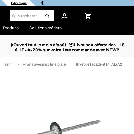
E-boutique
Produits
Solutions métiers
☀️Ouvert tout le mois d'août -📦 Livraison offerte dès 115
€ HT -🔥-20% sur votre 1ère commande avec NEW2
 à sertir
Rivets aveugles tête plate
Rivet de façade Ø14, AL/A2