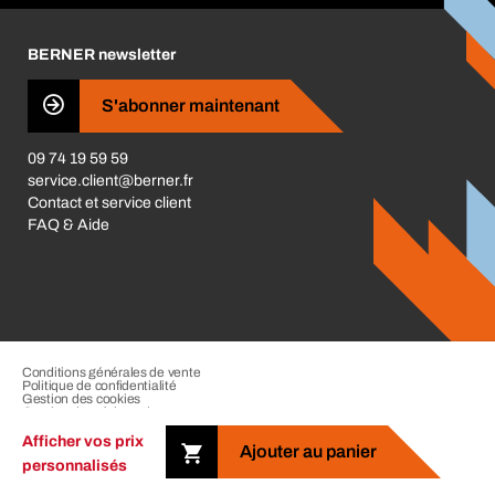
Catégories produits
Carrières
BERNER newsletter
Les magasins BERNER
Presse
S'abonner maintenant
Business Conduct
09 74 19 59 59
service.client@berner.fr
Contact et service client
FAQ & Aide
Conditions générales de vente
Politique de confidentialité
Gestion des cookies
Gestion des réclamations
Mentions légales
Afficher vos prix
Ajouter au panier
personnalisés
Copyright © 2026 Berner Group. Tous droits réservés.