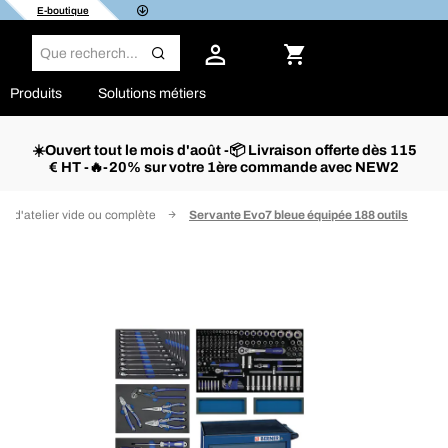
E-boutique
Produits
Solutions métiers
☀️Ouvert tout le mois d'août -📦 Livraison offerte dès 115
€ HT -🔥-20% sur votre 1ère commande avec NEW2
e d'atelier vide ou complète
Servante Evo7 bleue équipée 188 outils