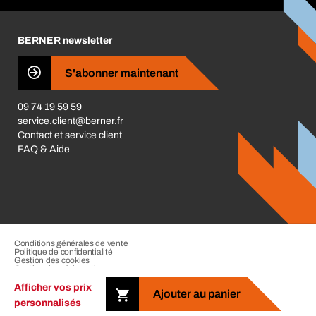
Catégories produits
Carrières
BERNER newsletter
Les magasins BERNER
Presse
S'abonner maintenant
Business Conduct
09 74 19 59 59
service.client@berner.fr
Contact et service client
FAQ & Aide
Conditions générales de vente
Politique de confidentialité
Gestion des cookies
Gestion des réclamations
Mentions légales
Afficher vos prix
Ajouter au panier
personnalisés
Copyright © 2026 Berner Group. Tous droits réservés.