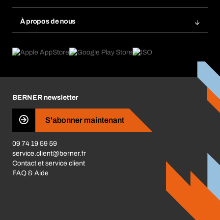
Scanner de code barre
Commande automatique
Produits innovants
Gestion des risques chimiques
À propos de nous
Retour & Réclamation
Solutions métiers
eProcurement
Ce que nous offrons
Conformité des produits
Guides de choix
Ce qui nous motive
Application Mobile
Responsabilité sociétale d'entreprise
Catégories produits
Carrières
BERNER newsletter
Les magasins BERNER
Presse
S'abonner maintenant
Business Conduct
09 74 19 59 59
service.client@berner.fr
Contact et service client
FAQ & Aide