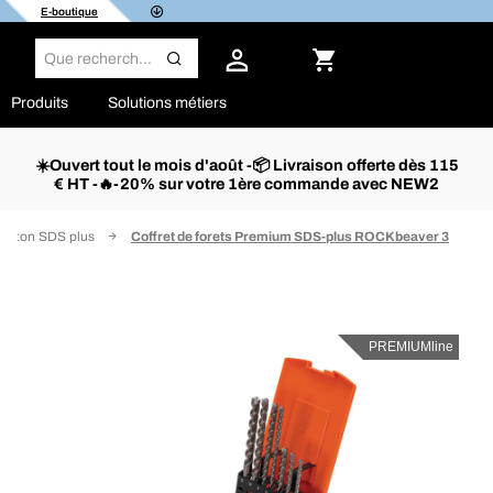
E-boutique
Produits
Solutions métiers
☀️Ouvert tout le mois d'août -📦 Livraison offerte dès 115
€ HT -🔥-20% sur votre 1ère commande avec NEW2
 béton SDS plus
Coffret de forets Premium SDS-plus ROCKbeaver 3
PREMIUMline