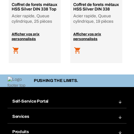
Coffret de forets métaux
Coffret de forets métaux
HSS Silver DIN 338 Top
HSS Silver DIN 338
Acier rapide, Queue
Acier rapide, Queue
cylindrique, 25 pièces
cylindrique, 19 pièces
Afficher vos prix
Afficher vos prix
personnalisés
personnalisés
PUSHING THE LIMITS.
Self-Service Portal
Commandes
Services
Factures
Rangement atelier Bera Modul
Favoris
Produits